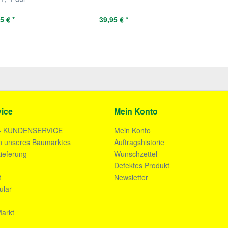
5 € *
39,95 € *
ice
Mein Konto
- KUNDENSERVICE
Mein Konto
n unseres Baumarktes
Auftragshistorie
ieferung
Wunschzettel
n
Defektes Produkt
t
Newsletter
ular
arkt