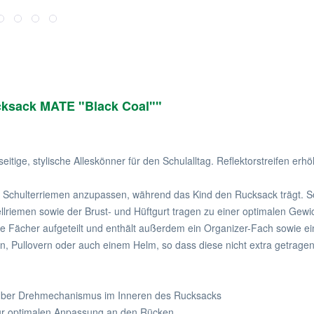
cksack MATE "Black Coal""
tige, stylische Alleskönner für den Schulalltag. Reflektorstreifen erh
Schulterriemen anzupassen, während das Kind den Rucksack trägt. So 
llriemen sowie der Brust- und Hüftgurt tragen zu einer optimalen Gewi
ere Fächer aufgeteilt und enthält außerdem ein Organizer-Fach sowie 
en, Pullovern oder auch einem Helm, so dass diese nicht extra getrag
n über Drehmechanismus im Inneren des Rucksacks
 zur optimalen Anpassung an den Rücken