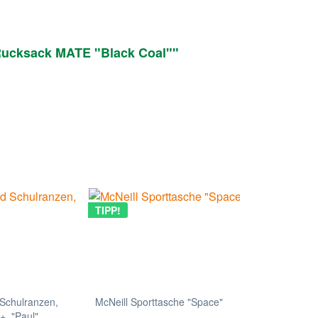
Rucksack MATE "Black Coal""
TIPP!
Schulranzen,
McNeill Sporttasche "Space"
, "Paul"