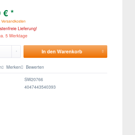
 € *
. Versandkosten
tenfreie Lieferung!
 ca. 5 Werktage
In den
Warenkorb
n
Merken
Bewerten
SW20766
4047443540393