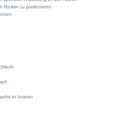
m Rücken zu positionieren
ammern
schlaufe
Fach
asche im Inneren