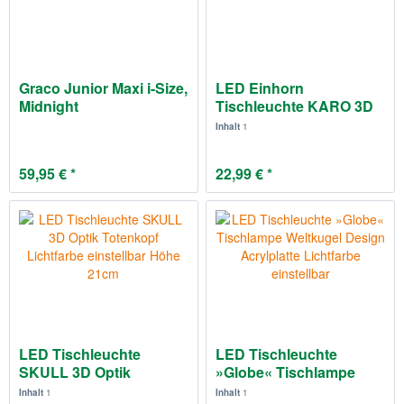
Graco Junior Maxi i-Size,
LED Einhorn
Midnight
Tischleuchte KARO 3D
Optik...
Inhalt
1
59,95 € *
22,99 € *
LED Tischleuchte
LED Tischleuchte
SKULL 3D Optik
»Globe« Tischlampe
Totenkopf...
Weltkugel...
Inhalt
1
Inhalt
1