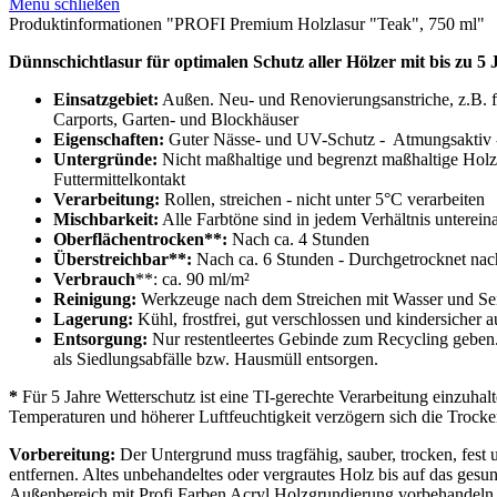
Menü schließen
Produktinformationen "PROFI Premium Holzlasur "Teak", 750 ml"
Dünnschichtlasur für optimalen Schutz aller Hölzer mit bis zu 5
Einsatzgebiet:
Außen. Neu- und Renovierungsanstriche, z.B. fü
Carports, Garten- und Blockhäuser
Eigenschaften:
Guter Nässe- und UV-Schutz - Atmungsaktiv - 
Untergründe:
Nicht maßhaltige und begrenzt maßhaltige Holzb
Futtermittelkontakt
Verarbeitung:
Rollen, streichen - nicht unter 5°C verarbeiten
Mischbarkeit:
Alle Farbtöne sind in jedem Verhältnis unterei
Oberflächentrocken**:
Nach ca. 4 Stunden
Überstreichbar**:
Nach ca. 6 Stunden - Durchgetrocknet nac
Verbrauch
**: ca. 90 ml/m²
Reinigung:
Werkzeuge nach dem Streichen mit Wasser und Sei
Lagerung:
Kühl, frostfrei, gut verschlossen und kindersicher
Entsorgung:
Nur restentleertes Gebinde zum Recycling geben. 
als Siedlungsabfälle bzw. Hausmüll entsorgen.
*
Für 5 Jahre Wetterschutz ist eine TI-gerechte Verarbeitung einzuhal
Temperaturen und höherer Luftfeuchtigkeit verzögern sich die Trocke
Vorbereitung:
Der Untergrund muss tragfähig, sauber, trocken, fest 
entfernen. Altes unbehandeltes oder vergrautes Holz bis auf das ges
Außenbereich mit Profi Farben Acryl Holzgrundierung vorbehandeln