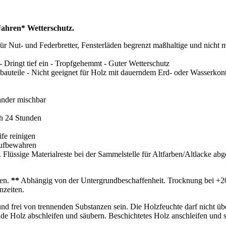
 Jahren* Wetterschutz.
r Nut- und Federbretter, Fensterläden begrenzt maßhaltige und nicht m
Dringt tief ein - Tropfgehemmt - Guter Wetterschutz
auteile - Nicht geeignet für Holz mit dauerndem Erd- oder Wasserkont
nander mischbar
h 24 Stunden
fe reinigen
 aufbewahren
Flüssige Materialreste bei der Sammelstelle für Altfarben/Altlacke abg
ten.
**
Abhängig von der Untergrundbeschaffenheit. Trocknung bei +20°
nzeiten.
und frei von trennenden Substanzen sein. Die Holzfeuchte darf nicht üb
unde Holz abschleifen und säubern. Beschichtetes Holz anschleifen und 
.