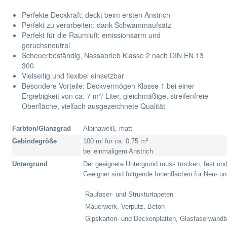
Perfekte Deckkraft: deckt beim ersten Anstrich
Perfekt zu verarbeiten: dank Schwammaufsatz
Perfekt für die Raumluft: emissionsarm und
geruchsneutral
Scheuerbeständig, Nassabrieb Klasse 2 nach DIN EN 13
300
Vielseitig und flexibel einsetzbar
Besondere Vorteile: Deckvermögen Klasse 1 bei einer
Ergiebigkeit von ca. 7 m²/ Liter, gleichmäßige, streifenfreie
Oberfläche, vielfach ausgezeichnete Qualität
Farbton/Glanzgrad
Alpinaweiß, matt
Gebindegröße
100 ml für ca. 0,75 m²
bei einmaligem Anstrich
Untergrund
Der geeignete Untergrund muss trocken, fest und
Geeignet sind foltgende Innenflächen für Neu- u

Raufaser- und Strukturtapeten

Mauerwerk, Verputz, Beton
Gipskarton- und Deckenplatten, Glasfaserwandb