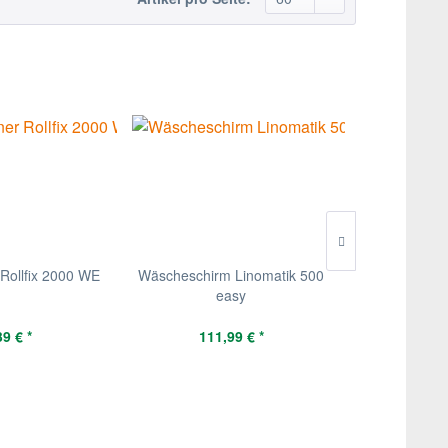
Rollfix 2000 WE
Wäscheschirm Linomatik 500
Fenstersau
easy
39 € *
111,99 € *
49