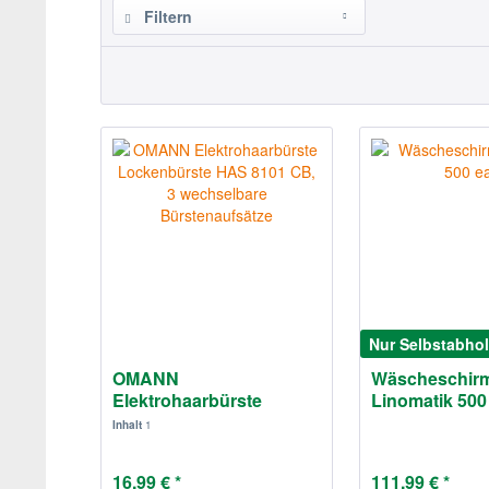
Filtern
Nur Selbstabho
OMANN
Wäscheschir
Elektrohaarbürste
Linomatik 500
Lockenbürste HAS
Inhalt
1
8101...
16,99 € *
111,99 € *