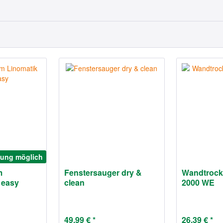
lung möglich
m
Fenstersauger dry &
Wandtrockn
 easy
clean
2000 WE
49,99 € *
26,39 € *