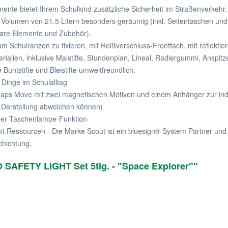
emente bietet Ihrem Schulkind zusätzliche Sicherheit im Straßenverkehr
Volumen von 21.5 Litern besonders geräumig (inkl. Seitentaschen und
are Elemente und Zubehör).
am Schulranzen zu fixieren, mit Reißverschluss-Frontfach, mit reflektie
rialien, inklusive Malstifte, Stundenplan, Lineal, Radiergummi, Anspitz
 Buntstifte und Bleistifte umweltfreundlich.
 Dinge im Schulalltag
ps Move mit zwei magnetischen Motiven und einem Anhänger zur indiv
 Darstellung abweichen können)
cher Taschenlampe-Funktion
t Ressourcen - Die Marke Scout ist ein bluesign® System Partner und 
chichtung.
SAFETY LIGHT Set 5tlg. - "Space Explorer""