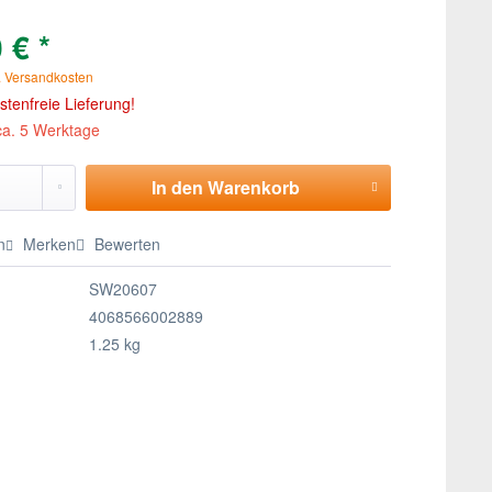
 € *
. Versandkosten
tenfreie Lieferung!
 ca. 5 Werktage
In den
Warenkorb
n
Merken
Bewerten
SW20607
4068566002889
1.25 kg