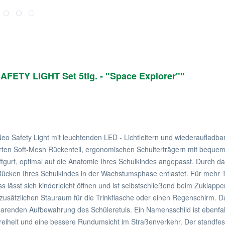
FETY LIGHT Set 5tlg. - "Space Explorer""
 Neo Safety Light mit leuchtenden LED - Lichtleitern und wiederauflad
rten Soft-Mesh Rückenteil, ergonomischen Schulterträgern mit beque
ftgurt, optimal auf die Anatomie Ihres Schulkindes angepasst. Durch d
Rücken Ihres Schulkindes in der Wachstumsphase entlastet. Für mehr Tr
lässt sich kinderleicht öffnen und ist selbstschließend beim Zuklappen
usätzlichen Stauraum für die Trinkflasche oder einen Regenschirm. Das 
parenden Aufbewahrung des Schüleretuis. Ein Namensschild ist ebenfa
reiheit und eine bessere Rundumsicht im Straßenverkehr. Der standfes