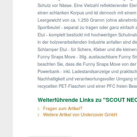
Schutz vor Nässe. Eine Vielzahl reflektierender El
einen schlanken Korpus und ist dennoch mit einem 
Leergewicht von ca. 1.250 Gramm (ohne abnehmb
Sportbeutel - separat zu tragen oder ganz einfach 
Etui - komplett bestückt mit hochwertigen Schulmate
in der holzverarbeitenden Industrie anfallen sind die
Schlamper Etui - für Schere, Kleber und die kleinen
Funny Snaps Move - 3tlg. austauschbare Funny Sna
beachten Sie, dass die Funny Snaps Move von der
Powerbank - inkl. Ladestandsanzeige und praktis
Nachhaltigkeit und verantwortungsvoller Umgang mi
recycelten PET-Flaschen und einer PFC freien Bes
Weiterführende Links zu "SCOUT NEO 
Fragen zum Artikel?
Weitere Artikel von Undercover GmbH