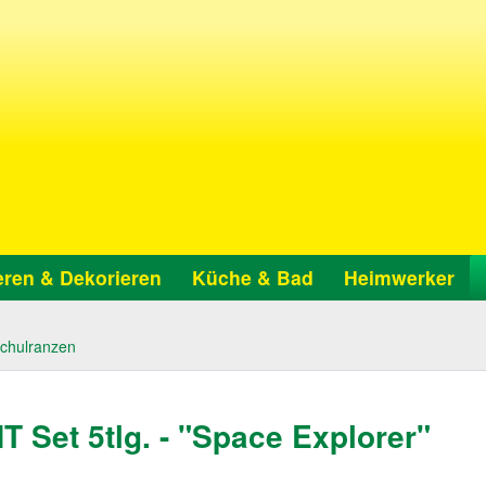
ren & Dekorieren
Küche & Bad
Heimwerker
chulranzen
et 5tlg. - "Space Explorer"