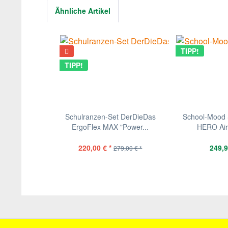
Ähnliche Artikel
TIPP!
TIPP!
Schulranzen-Set DerDieDas
School-Mood 
ErgoFlex MAX "Power...
HERO Air+
220,00 € *
249,9
279,00 € *