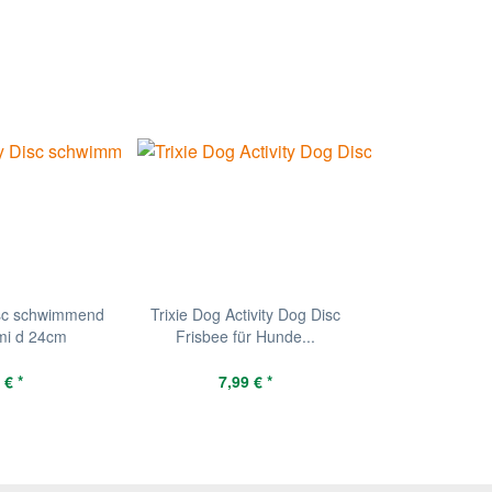
isc schwimmend
Trixie Dog Activity Dog Disc
mi d 24cm
Frisbee für Hunde...
 € *
7,99 € *