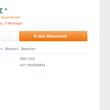
€ *
. Versandkosten
 ca. 5 Werktage
In den
Warenkorb
n
Merken
Bewerten
SW17324
4011905358864