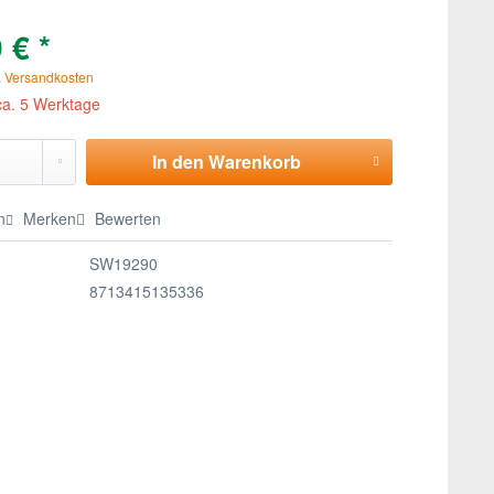
 € *
. Versandkosten
 ca. 5 Werktage
In den
Warenkorb
n
Merken
Bewerten
SW19290
8713415135336