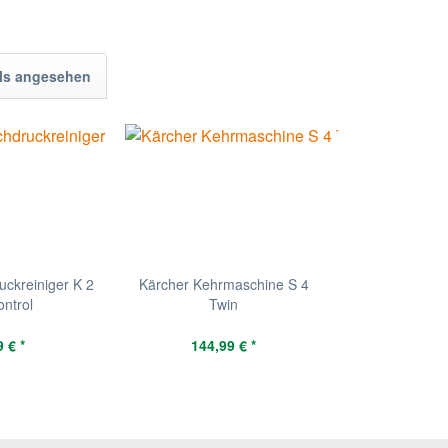
ls angesehen
ckreiniger K 2
Kärcher Kehrmaschine S 4
ontrol
Twin
 € *
144,99 € *