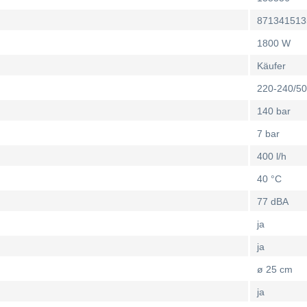
871341513
1800 W
Käufer
220-240/50
140 bar
7 bar
400 l/h
40 °C
77 dBA
ja
ja
ø 25 cm
ja