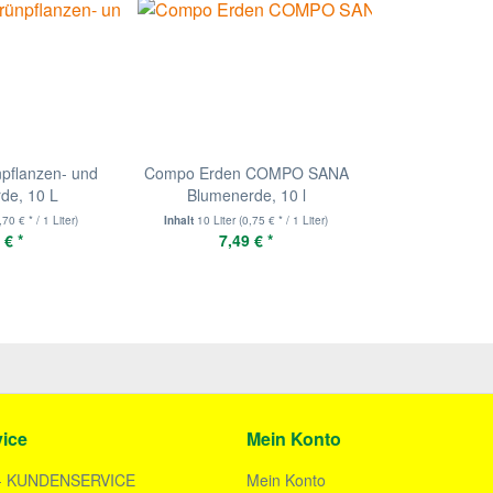
pflanzen- und
Compo Erden COMPO SANA
de, 10 L
Blumenerde, 10 l
,70 € * / 1 Liter)
Inhalt
10 Liter
(0,75 € * / 1 Liter)
 € *
7,49 € *
ice
Mein Konto
- KUNDENSERVICE
Mein Konto