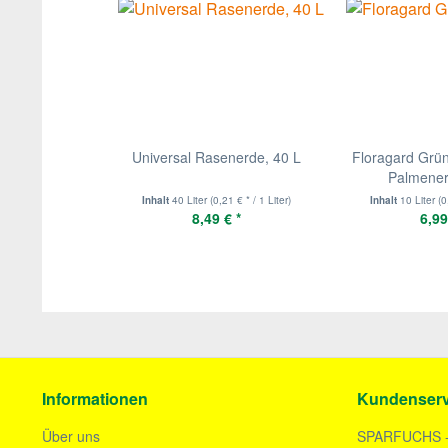
Universal Rasenerde, 40 L
Floragard Grün
Palmener
Inhalt
40 Liter
(0,21 € * / 1 Liter)
Inhalt
10 Liter
(0
8,49 € *
6,99
Informationen
Kundenserv
Über uns
SPARFUCHS 