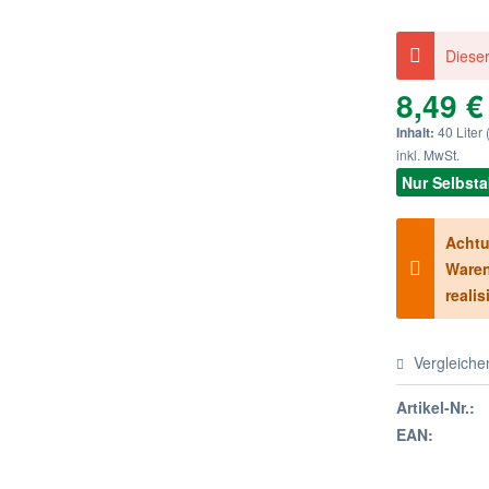
Dieser
8,49 €
Inhalt:
40 Liter 
inkl. MwSt.
Nur Selbst
Achtu
Waren
realis
Vergleiche
Artikel-Nr.:
EAN: