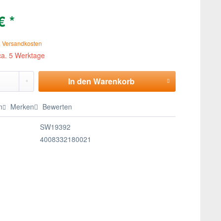
€ *
. Versandkosten
 ca. 5 Werktage
In den
Warenkorb
n
Merken
Bewerten
SW19392
4008332180021