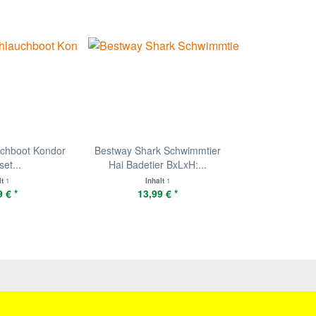
chboot Kondor
Bestway Shark Schwimmtier
et...
Hai Badetier BxLxH:...
lt
1
Inhalt
1
 € *
13,99 € *