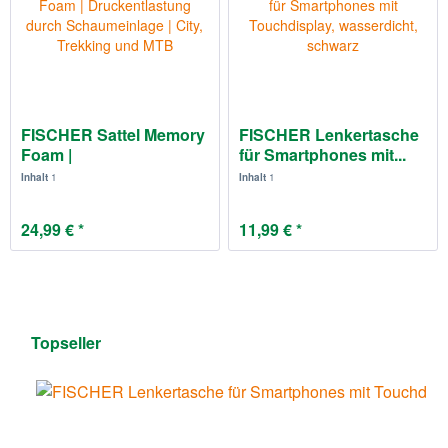
FISCHER Sattel Memory
FISCHER Lenkertasche
Foam |
für Smartphones mit...
Druckentlastung...
Inhalt
1
Inhalt
1
24,99 € *
11,99 € *
Topseller