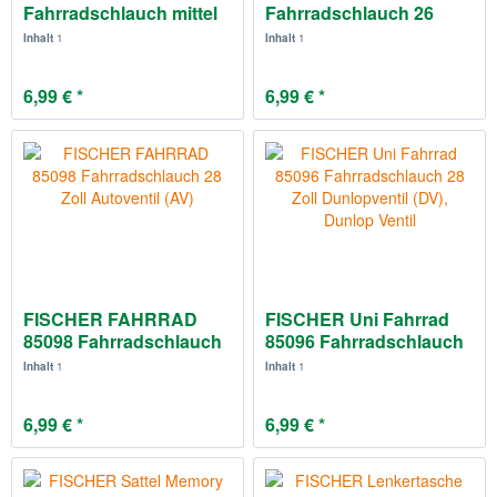
Fahrradschlauch mittel
Fahrradschlauch 26
in 26 Zoll...
Zoll, 37-57-559...
Inhalt
1
Inhalt
1
6,99 € *
6,99 € *
FISCHER FAHRRAD
FISCHER Uni Fahrrad
85098 Fahrradschlauch
85096 Fahrradschlauch
28 Zoll...
28...
Inhalt
1
Inhalt
1
6,99 € *
6,99 € *