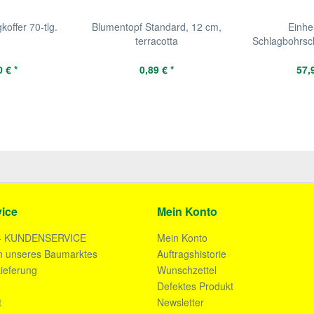
offer 70-tlg.
Blumentopf Standard, 12 cm,
Einhe
terracotta
Schlagbohrsc
12
 € *
0,89 € *
57,
ice
Mein Konto
- KUNDENSERVICE
Mein Konto
n unseres Baumarktes
Auftragshistorie
ieferung
Wunschzettel
n
Defektes Produkt
t
Newsletter