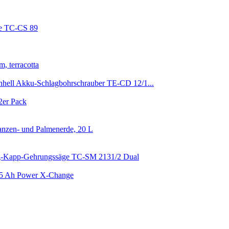
ge TC-CS 89
, terracotta
nhell Akku-Schlagbohrschrauber TE-CD 12/1...
2er Pack
anzen- und Palmenerde, 20 L
g-Kapp-Gehrungssäge TC-SM 2131/2 Dual
,5 Ah Power X-Change