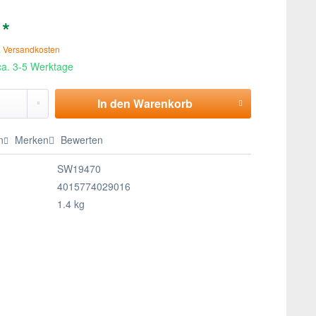
 *
. Versandkosten
 ca. 3-5 Werktage
In den
Warenkorb
n
Merken
Bewerten
SW19470
4015774029016
1.4 kg