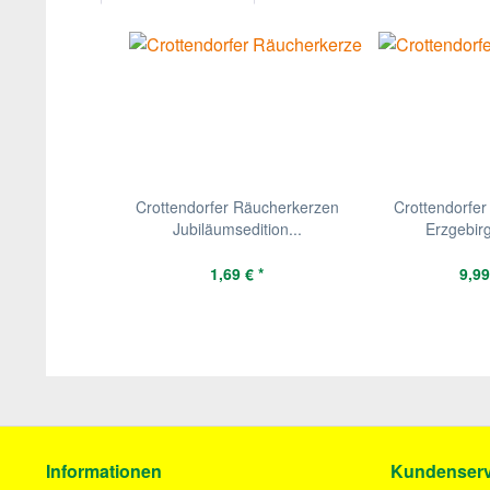
Crottendorfer Räucherkerzen
Crottendorfer
Jubiläumsedition...
Erzgebirg
1,69 € *
9,99
Informationen
Kundenserv