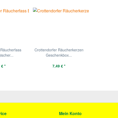
 Räucherfass
Crottendorfer Räucherkerzen
ischer...
Geschenkbox...
 € *
7,49 € *
ice
Mein Konto