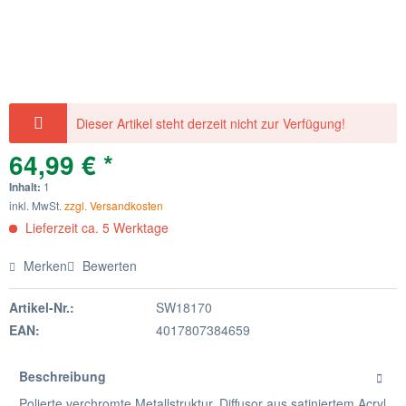
Dieser Artikel steht derzeit nicht zur Verfügung!
64,99 € *
Inhalt:
1
inkl. MwSt.
zzgl. Versandkosten
Lieferzeit ca. 5 Werktage
Merken
Bewerten
Artikel-Nr.:
SW18170
EAN:
4017807384659
Beschreibung
Polierte verchromte Metallstruktur, Diffusor aus satiniertem Acryl