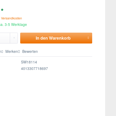
 *
. Versandkosten
 ca. 3-5 Werktage
In den
Warenkorb
n
Merken
Bewerten
SW18114
4013307718697