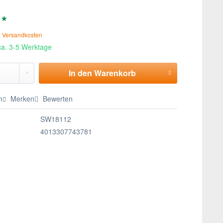
 *
. Versandkosten
 ca. 3-5 Werktage
In den
Warenkorb
n
Merken
Bewerten
SW18112
4013307743781