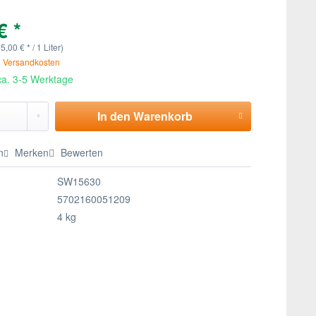
€ *
15,00 € * / 1 Liter)
. Versandkosten
 ca. 3-5 Werktage
In den
Warenkorb
n
Merken
Bewerten
SW15630
5702160051209
4 kg