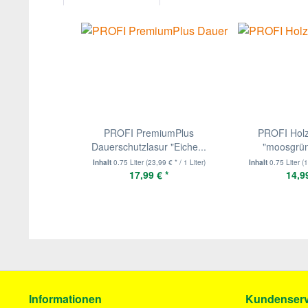
PROFI PremiumPlus
PROFI Hol
Dauerschutzlasur "Eiche...
"moosgrün
Inhalt
0.75 Liter
(23,99 € * / 1 Liter)
Inhalt
0.75 Liter
(1
17,99 € *
14,99
Informationen
Kundenserv