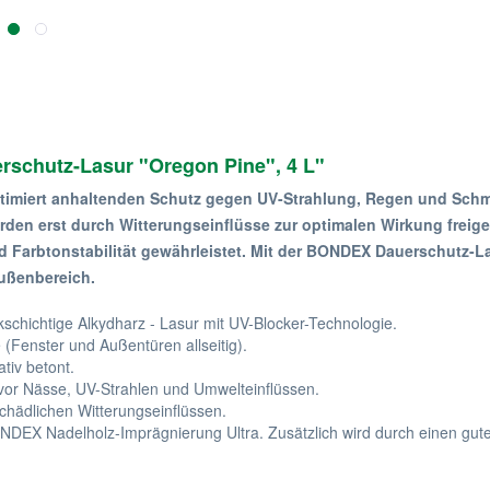
schutz-Lasur "Oregon Pine", 4 L"
imiert anhaltenden Schutz gegen UV-Strahlung, Regen und Schmutz
den erst durch Witterungseinflüsse zur optimalen Wirkung freiges
 Farbtonstabilität gewährleistet. Mit der BONDEX Dauerschutz-La
Außenbereich.
ckschichtige Alkydharz - Lasur mit UV-Blocker-Technologie.
 (Fenster und Außentüren allseitig).
tiv betont.
v vor Nässe, UV-Strahlen und Umwelteinflüssen.
chädlichen Witterungseinflüssen.
NDEX Nadelholz-Imprägnierung Ultra. Zusätzlich wird durch einen gut