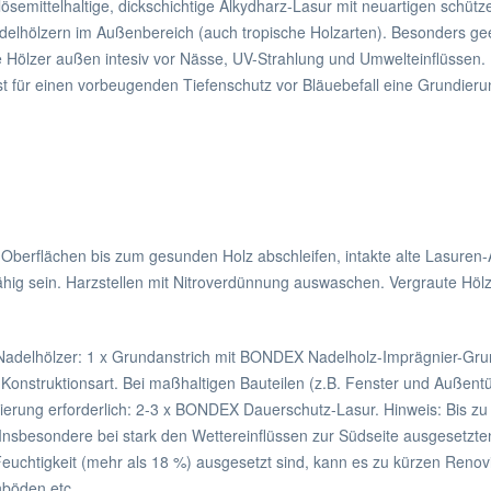
ösemittelhaltige, dickschichtige Alkydharz-Lasur mit neuartigen schütz
delhölzern im Außenbereich (auch tropische Holzarten). Besonders gee
alle Hölzer außen intesiv vor Nässe, UV-Strahlung und Umwelteinflüssen
ist für einen vorbeugenden Tiefenschutz vor Bläuebefall eine Grundie
 Oberflächen bis zum gesunden Holz abschleifen, intakte alte Lasuren-
ragfähig sein. Harzstellen mit Nitroverdünnung auswaschen. Vergraute 
Nadelhölzer: 1 x Grundanstrich mit BONDEX Nadelholz-Imprägnier-Grund
d Konstruktionsart. Bei maßhaltigen Bauteilen (z.B. Fenster und Auße
nierung erforderlich: 2-3 x BONDEX Dauerschutz-Lasur. Hinweis: Bis zu
Insbesondere bei stark den Wettereinflüssen zur Südseite ausgesetzte
Feuchtigkeit (mehr als 18 %) ausgesetzt sind, kann es zu kürzen Renov
nböden etc.