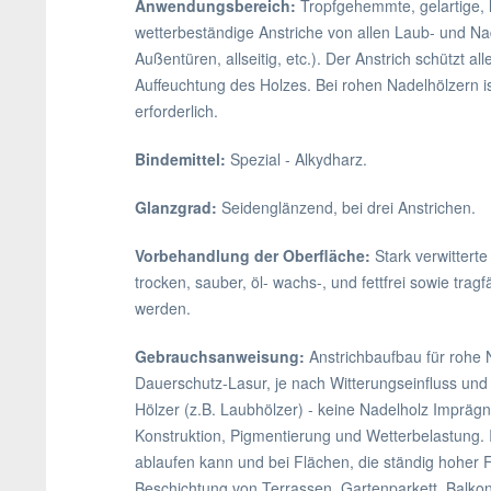
Anwendungsbereich:
Tropfgehemmte, gelartige, l
wetterbeständige Anstriche von allen Laub- und Na
Außentüren, allseitig, etc.). Der Anstrich schützt 
Auffeuchtung des Holzes. Bei rohen Nadelhölzern 
erforderlich.
Bindemittel:
Spezial - Alkydharz.
Glanzgrad:
Seidenglänzend, bei drei Anstrichen.
Vorbehandlung der Oberfläche:
Stark verwitterte
trocken, sauber, öl- wachs-, und fettfrei sowie t
werden.
Gebrauchsanweisung:
Anstrichbaufbau für rohe 
Dauerschutz-Lasur, je nach Witterungseinfluss un
Hölzer (z.B. Laubhölzer) - keine Nadelholz Impräg
Konstruktion, Pigmentierung und Wetterbelastung. 
ablaufen kann und bei Flächen, die ständig hoher 
Beschichtung von Terrassen, Gartenparkett, Balko