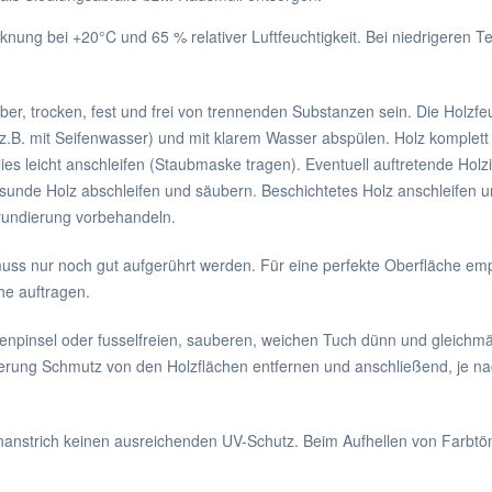
nung bei +20°C und 65 % relativer Luftfeuchtigkeit. Bei niedrigeren T
er, trocken, fest und frei von trennenden Substanzen sein. Die Holzfe
z.B. mit Seifenwasser) und mit klarem Wasser abspülen. Holz komplett 
lies leicht anschleifen (Staubmaske tragen). Eventuell auftretende Holzi
sunde Holz abschleifen und säubern. Beschichtetes Holz anschleifen 
grundierung vorbehandeln.
muss nur noch gut aufgerührt werden. Für eine perfekte Oberfläche empf
he auftragen.
enpinsel oder fusselfreien, sauberen, weichen Tuch dünn und gleichmä
rung Schmutz von den Holzflächen entfernen und anschließend, je nac
einanstrich keinen ausreichenden UV-Schutz. Beim Aufhellen von Farbtö