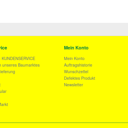
ice
Mein Konto
- KUNDENSERVICE
Mein Konto
n unseres Baumarktes
Auftragshistorie
ieferung
Wunschzettel
n
Defektes Produkt
t
Newsletter
ular
arkt