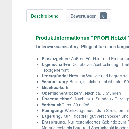
Beschreibung
Bewertungen
0
Produktinformationen "PROFI Holzöl "
Tiefenwirksames Acryl-Pflegeöl für einen lang
Einsatzgebiet:
Außen. Für Neu- und Erneuerungs
Eigenschaften:
Schutz vor Austrocknung - Farb
Tropfgehemmt
Untergründe:
Nicht maßhaltige und begrenzte 
Verarbeitung:
Rollen, streichen - nicht unter 5
Mischbarkeit:
-
Oberflächentrocken*:
Nach ca. 5 Stunden
Überstreichbar*:
Nach ca. 6 Stunden - Durchg
Verbrauch
**: ca. 80 ml/m²
Reinigung:
Werkzeuge nach dem Streichen mit
Lagerung:
Kühl, frostfrei, gut verschlossen un
Entsorgung:
Nur restentleertes Gebinde zum Re
Materialreste als Bau- und Abbruchabfälle oder