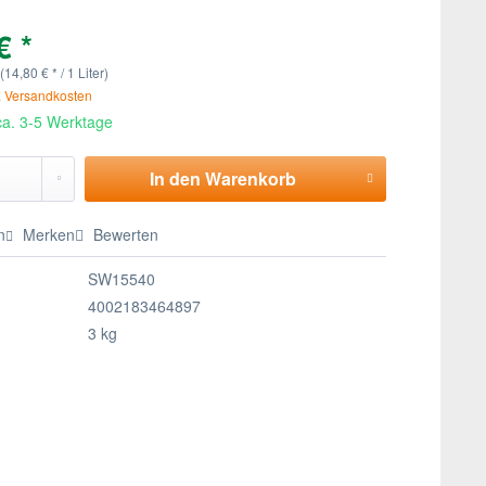
€ *
 (14,80 € * / 1 Liter)
. Versandkosten
 ca. 3-5 Werktage
In den
Warenkorb
n
Merken
Bewerten
SW15540
4002183464897
3 kg