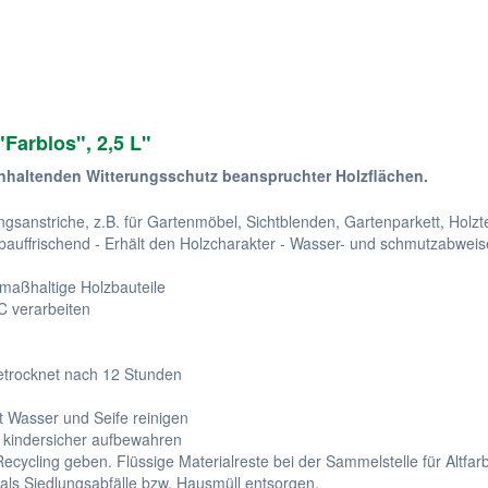
Farblos", 2,5 L"
anhaltenden Witterungsschutz beanspruchter Holzflächen.
anstriche, z.B. für Gartenmöbel, Sichtblenden, Gartenparkett, Holzte
auffrischend - Erhält den Holzcharakter - Wasser- und schmutzabweise
maßhaltige Holzbauteile
°C verarbeiten
etrocknet nach 12 Stunden
 Wasser und Seife reinigen
d kindersicher aufbewahren
cycling geben. Flüssige Materialreste bei der Sammelstelle für Altfar
 als Siedlungsabfälle bzw. Hausmüll entsorgen.