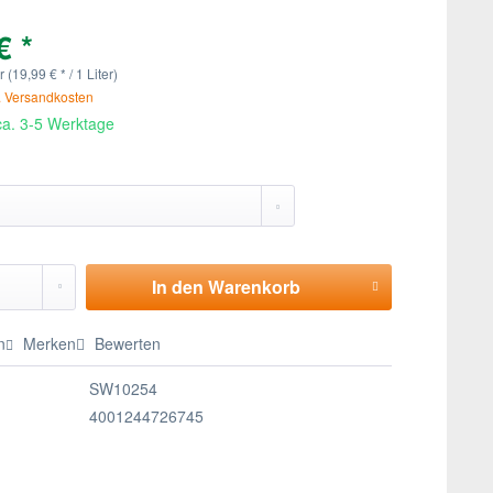
€ *
r (19,99 € * / 1 Liter)
. Versandkosten
 ca. 3-5 Werktage
In den
Warenkorb
n
Merken
Bewerten
SW10254
4001244726745