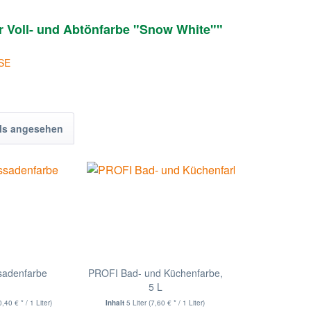
r Voll- und Abtönfarbe "Snow White""
 SE
ls angesehen
sadenfarbe
PROFI Bad- und Küchenfarbe,
5 L
0,40 € * / 1 Liter)
Inhalt
5 Liter
(7,60 € * / 1 Liter)