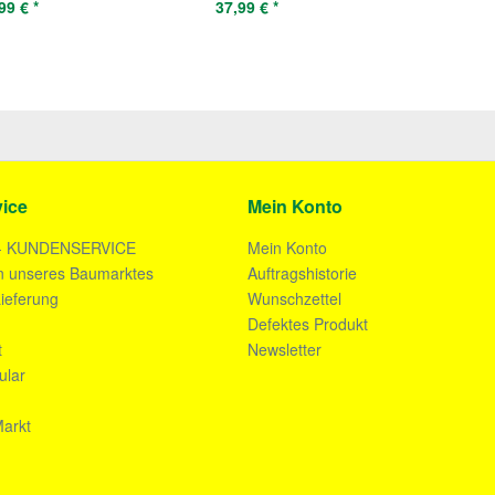
99 € *
37,99 € *
ice
Mein Konto
- KUNDENSERVICE
Mein Konto
n unseres Baumarktes
Auftragshistorie
ieferung
Wunschzettel
n
Defektes Produkt
t
Newsletter
ular
arkt