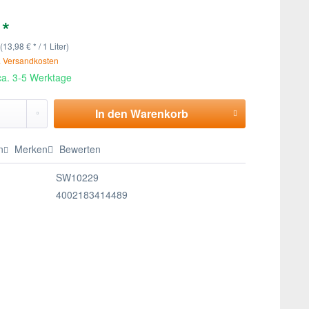
 *
 (13,98 € * / 1 Liter)
. Versandkosten
 ca. 3-5 Werktage
In den
Warenkorb
n
Merken
Bewerten
SW10229
4002183414489