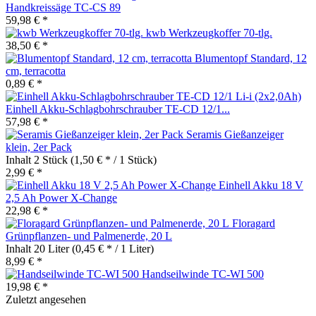
Handkreissäge TC-CS 89
59,98 € *
kwb Werkzeugkoffer 70-tlg.
38,50 € *
Blumentopf Standard, 12
cm, terracotta
0,89 € *
Einhell Akku-Schlagbohrschrauber TE-CD 12/1...
57,98 € *
Seramis Gießanzeiger
klein, 2er Pack
Inhalt
2 Stück
(1,50 € * / 1 Stück)
2,99 € *
Einhell Akku 18 V
2,5 Ah Power X-Change
22,98 € *
Floragard
Grünpflanzen- und Palmenerde, 20 L
Inhalt
20 Liter
(0,45 € * / 1 Liter)
8,99 € *
Handseilwinde TC-WI 500
19,98 € *
Zuletzt angesehen