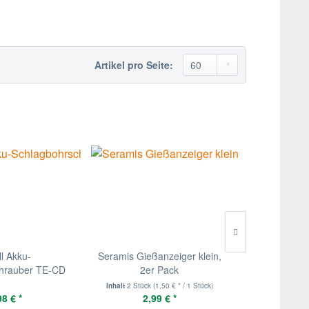
Artikel pro Seite:
ll Akku-
Seramis Gießanzeiger klein,
Floragard G
hrauber TE-CD
2er Pack
Palmen
/1...
Inhalt
2 Stück
(1,50 € * / 1 Stück)
Inhalt
20 Lite
98 € *
2,99 € *
8,