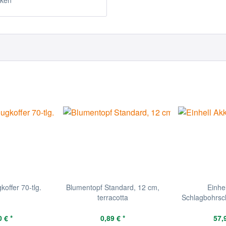
ken
offer 70-tlg.
Blumentopf Standard, 12 cm,
Einhe
terracotta
Schlagbohrsc
12
 € *
0,89 € *
57,