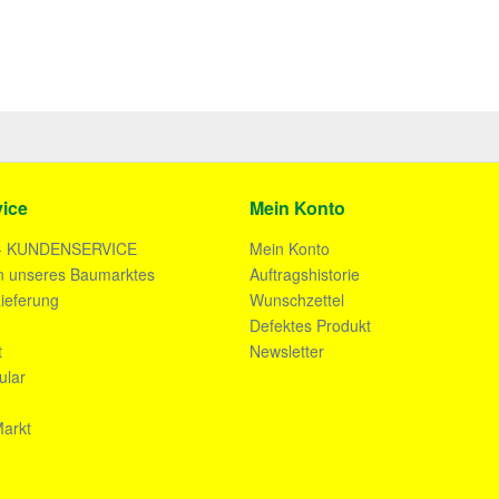
ice
Mein Konto
- KUNDENSERVICE
Mein Konto
n unseres Baumarktes
Auftragshistorie
ieferung
Wunschzettel
n
Defektes Produkt
t
Newsletter
ular
arkt