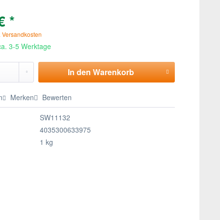
€ *
. Versandkosten
 ca. 3-5 Werktage
In den
Warenkorb
n
Merken
Bewerten
SW11132
4035300633975
1 kg