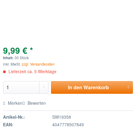
9,99 € *
Inhalt:
30 Stück
inkl. MwSt.
zzgl. Versandkosten
Lieferzeit ca. 5 Werktage
In den
Warenkorb
Merken
Bewerten
Artikel-Nr.:
SW19358
EAN:
4047778507849