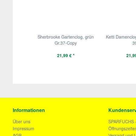
Sherbrooke Gartenclog, grün
Ketti Damenclog
Gr.37-Copy
3
21,99 € *
21,99
Informationen
Kundenserv
Über uns
SPARFUCHS 
Impressum
Öffnungszeite
AGB
Versand und L