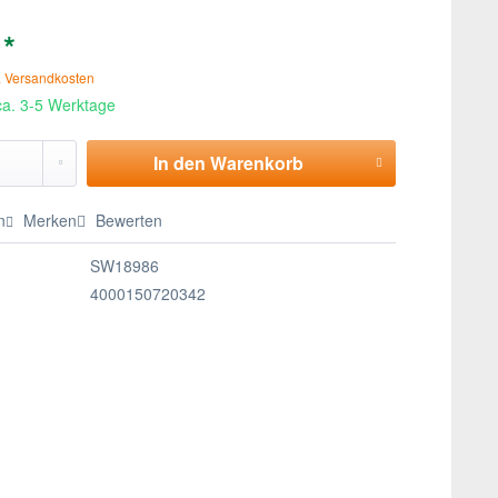
 *
. Versandkosten
 ca. 3-5 Werktage
In den
Warenkorb
n
Merken
Bewerten
SW18986
4000150720342