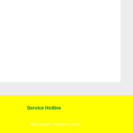
Service Hotline
Wir beraten Sie gern unter:
03774-72206