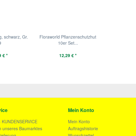
, schwarz, Gr.
Floraworld Pflanzenschutzhut
9
10er Set...
 € *
12,29 € *
ice
Mein Konto
- KUNDENSERVICE
Mein Konto
n unseres Baumarktes
Auftragshistorie
ieferung
Wunschzettel