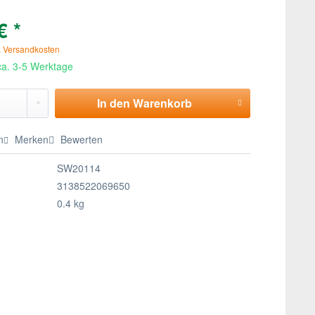
€ *
. Versandkosten
 ca. 3-5 Werktage
In den
Warenkorb
n
Merken
Bewerten
SW20114
3138522069650
0.4 kg