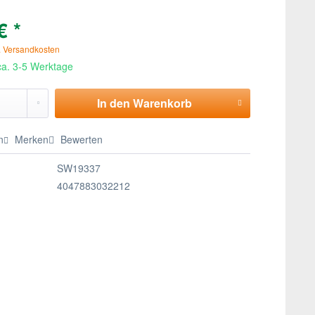
€ *
. Versandkosten
 ca. 3-5 Werktage
In den
Warenkorb
n
Merken
Bewerten
SW19337
4047883032212