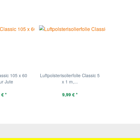
ssic 105 x 60
Luftpolsterisolierfolie Classic 5
ur Jute
x 1 m,...
 € *
9,99 € *