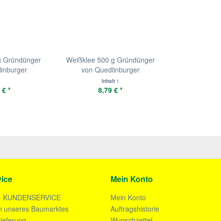
g Gründünger
Weißklee 500 g Gründünger
inburger
von Quedlinburger
Inhalt
1
 € *
8,79 € *
ice
Mein Konto
- KUNDENSERVICE
Mein Konto
n unseres Baumarktes
Auftragshistorie
ieferung
Wunschzettel