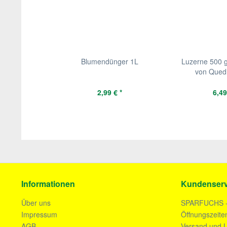
Blumendünger 1L
Luzerne 500 
von Quedl
2,99 € *
6,49
Informationen
Kundenserv
Über uns
SPARFUCHS 
Impressum
Öffnungszeite
AGB
Versand und L