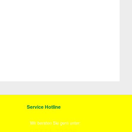
Service Hotline
Wir beraten Sie gern unter:
03774-72206