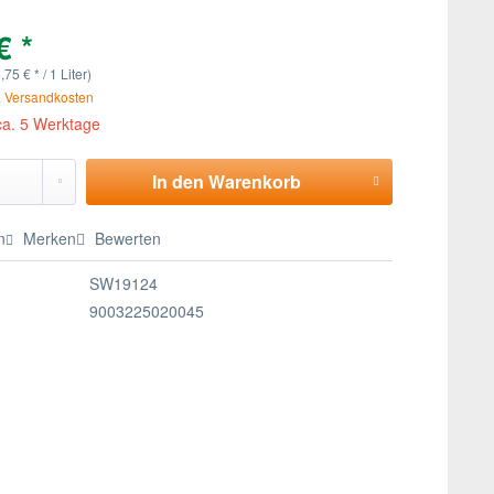
€ *
,75 € * / 1 Liter)
. Versandkosten
 ca. 5 Werktage
In den
Warenkorb
n
Merken
Bewerten
SW19124
9003225020045