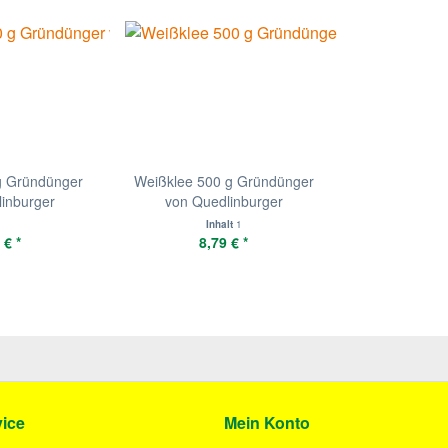
g Gründünger
Weißklee 500 g Gründünger
inburger
von Quedlinburger
Inhalt
1
 € *
8,79 € *
ice
Mein Konto