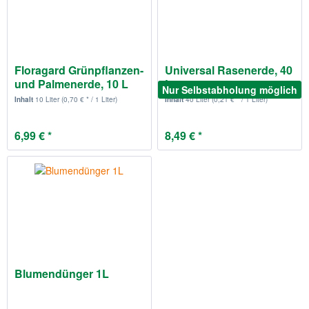
Floragard Grünpflanzen-
Universal Rasenerde, 40
und Palmenerde, 10 L
L
Nur Selbstabholung möglich
Inhalt
10 Liter
(0,70 € * / 1 Liter)
Inhalt
40 Liter
(0,21 € * / 1 Liter)
6,99 € *
8,49 € *
Blumendünger 1L