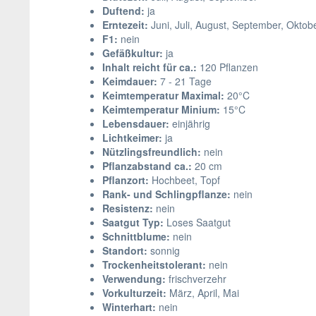
Duftend:
ja
Erntezeit:
Juni, Juli, August, September, Oktob
F1:
nein
Gefäßkultur:
ja
Inhalt reicht für ca.:
120 Pflanzen
Keimdauer:
7 - 21 Tage
Keimtemperatur Maximal:
20°C
Keimtemperatur Minium:
15°C
Lebensdauer:
einjährig
Lichtkeimer:
ja
Nützlingsfreundlich:
nein
Pflanzabstand ca.:
20 cm
Pflanzort:
Hochbeet, Topf
Rank- und Schlingpflanze:
nein
Resistenz:
nein
Saatgut Typ:
Loses Saatgut
Schnittblume:
nein
Standort:
sonnig
Trockenheitstolerant:
nein
Verwendung:
frischverzehr
Vorkulturzeit:
März, April, Mai
Winterhart:
nein