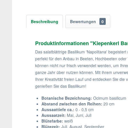
Beschreibung
Bewertungen
0
Produktinformationen "Kiepenkerl Ba
Das salatblättrige Basilikum 'Napolitana' begeister
perfekt für den Anbau in Beeten, Hochbeeten oder T
können nicht nur frisch verwendet werden, um Ihren
ganze Jahr über nutzen können. Mit ihrem unverwe
Ihrer Kreativität freien Lauf und entdecken Sie d
genießen Sie das Basilikum!
Botanische Bezeichnung:
Ocimum basilicum
Abstand zwischen den Reihen:
20 cm
Aussaattiefe ca.:
0 - 0,5 cm
Aussaatzeit:
Mai, Juni, Juli
Blütefarbe:
weiß
Blütezeit:
Juli, August, September