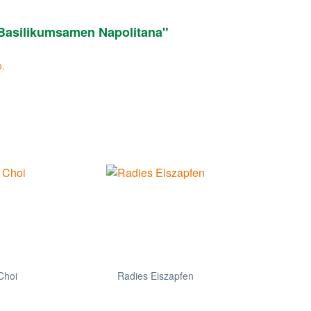
 Basilikumsamen Napolitana"
o.
Choi
Radies Eiszapfen