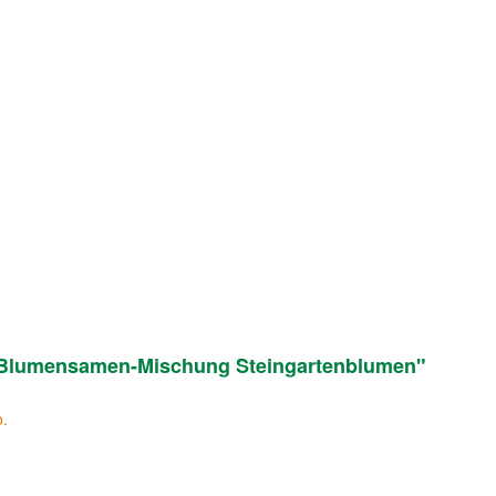
l Blumensamen-Mischung Steingartenblumen"
o.