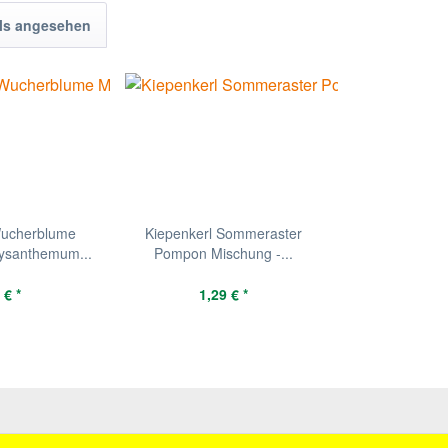
ls angesehen
Wucherblume
Kiepenkerl Sommeraster
ysanthemum...
Pompon Mischung -...
 € *
1,29 € *