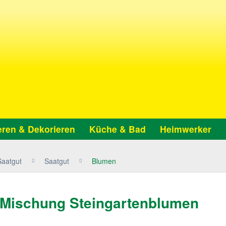
ren & Dekorieren
Küche & Bad
Heimwerker
Saatgut
Saatgut
Blumen
Mischung Steingartenblumen