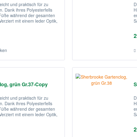
eicht und praktisch für zu
D
. Dank ihres Polyesterfells
H
e Füße während der gesamten
e
erziert mit einem leder Optik,
S
s
2
ken
log, grün Gr.37-Copy
S
eicht und praktisch für zu
D
. Dank ihres Polyesterfells
H
e Füße während der gesamten
e
erziert mit einem leder Optik,
S
s
2