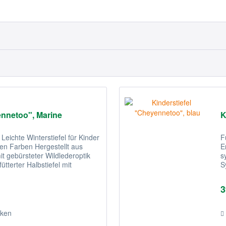
ennetoo", Marine
K
Leichte Winterstiefel für Kinder
F
nen Farben Hergestellt aus
E
 gebürsteter Wildlederoptik
s
ütterter Halbstiefel mit
S
F
3
ken