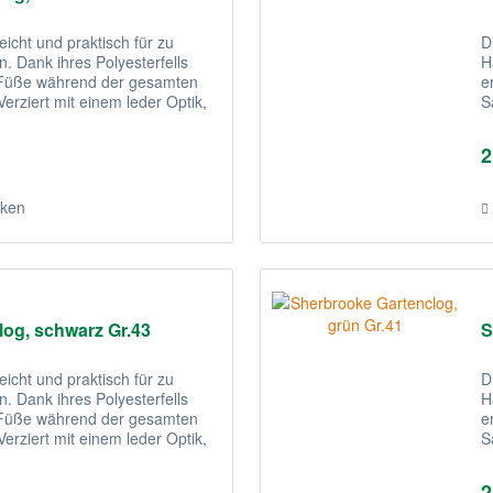
eicht und praktisch für zu
D
. Dank ihres Polyesterfells
H
e Füße während der gesamten
e
erziert mit einem leder Optik,
S
s
2
ken
og, schwarz Gr.43
S
eicht und praktisch für zu
D
. Dank ihres Polyesterfells
H
e Füße während der gesamten
e
erziert mit einem leder Optik,
S
s
2