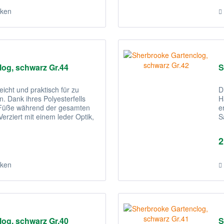
ken
og, schwarz Gr.44
S
eicht und praktisch für zu
D
. Dank ihres Polyesterfells
H
e Füße während der gesamten
e
erziert mit einem leder Optik,
S
s
2
ken
og, schwarz Gr.40
S