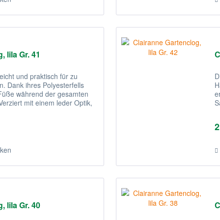
 lila Gr. 41
C
eicht und praktisch für zu
D
. Dank ihres Polyesterfells
H
e Füße während der gesamten
e
erziert mit einem leder Optik,
S
s
2
ken
 lila Gr. 40
C