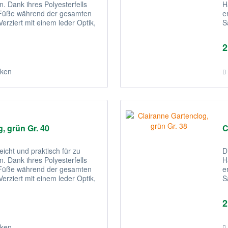
. Dank ihres Polyesterfells
H
e Füße während der gesamten
e
erziert mit einem leder Optik,
S
s
2
ken
, grün Gr. 40
C
eicht und praktisch für zu
D
. Dank ihres Polyesterfells
H
e Füße während der gesamten
e
erziert mit einem leder Optik,
S
s
2
ken