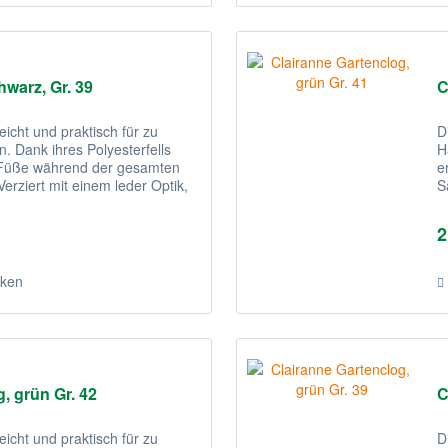
hwarz, Gr. 39
C
eicht und praktisch für zu
D
. Dank ihres Polyesterfells
H
e Füße während der gesamten
e
erziert mit einem leder Optik,
S
s
2
ken
, grün Gr. 42
C
eicht und praktisch für zu
D